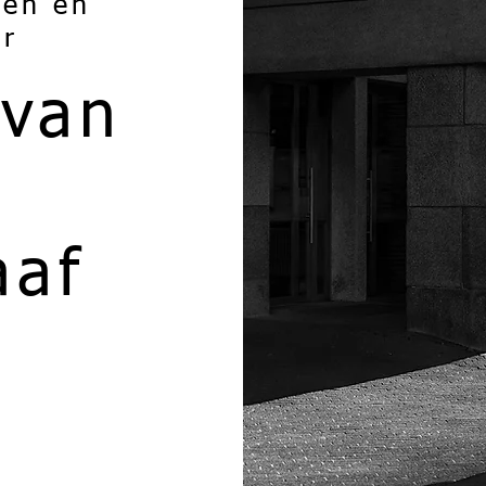
ten en
ur
 van
t
aaf