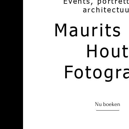
Events, portret
architectu
Maurits
Hou
Fotogr
Nu boeken