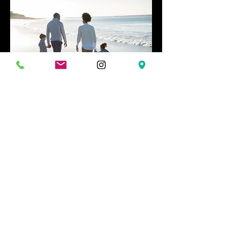
Familiefotografie
U kunt mij ook terecht voor
familiefotografie.
Meer informatie