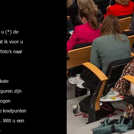
 u (*) de
at ik voor u
oto's naar
kste
iguren zijn
mogen
ne knelpunten
. Wilt u een
e