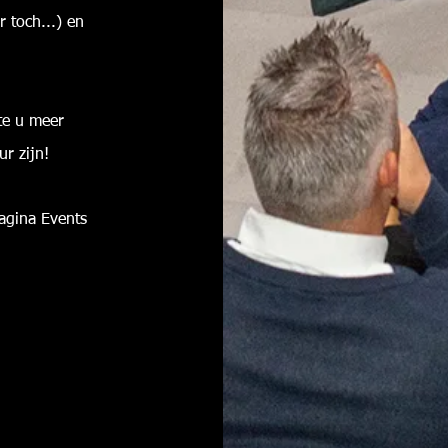
r toch...) en
te u meer
ur zijn!
pagina Events
)