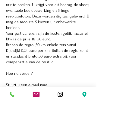
uur te boeken. U krijgt voor dit bedrag, de shoot,
eventuele beeldbewerking en 5 hoge
resolutiefoto's. Deze worden digitaal geleverd. U
mag de mooiste 5 kiezen uit onbewerkte
beelden.
Voor particulieren zijn de kosten gelijk, inclusief
btw is de prijs 181,50 euro.
Binnen de regio (50 km enkele reis vanaf
Rijswijk) 0,24 euro per km. Buiten de regio komt
er standaard bruto 50 euro extra bij, voor
compensatie van de reistijd.
Hoe nu verder?
Stuurt u een e-mail naar
info@mauritsvanhout.com of bel direct tel 06-
50624221. U krijgt meestal een antwoord binnen
een uur of dezelfde dag.