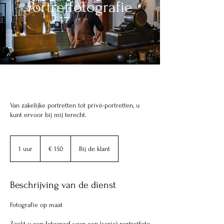
Portretfotografie
Van zakelijke portretten tot privé-portretten, u
kunt ervoor bij mij terecht.
150
euro
1 uur
1
€ 150
Bij de klant
u
u
Beschrijving van de dienst
Fotografie op maat
Zoekt u een fotograaf voor een (serie) portretfoto